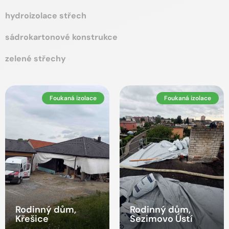
hydroizolace střech
sádrokartonové konstrukce
zelené střechy
Foukaná izolace
Foukaná izolace
Rodinný dům,
Rodinný dům,
Křešice
Sezimovo Ústí