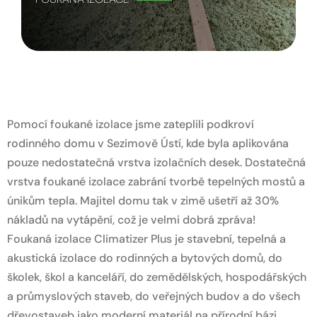
Pomocí foukané izolace jsme zateplili podkroví
rodinného domu v Sezimově Ústí, kde byla aplikována
pouze nedostatečná vrstva izolačních desek. Dostatečná
vrstva foukané izolace zabrání tvorbě tepelných mostů a
únikům tepla. Majitel domu tak v zimě ušetří až 30%
nákladů na vytápění, což je velmi dobrá zpráva!
Foukaná izolace Climatizer Plus je stavební, tepelná a
akustická izolace do rodinných a bytových domů, do
školek, škol a kanceláří, do zemědělských, hospodářských
a průmyslových staveb, do veřejných budov a do všech
dřevostaveb jako moderní materiál na přírodní bázi,