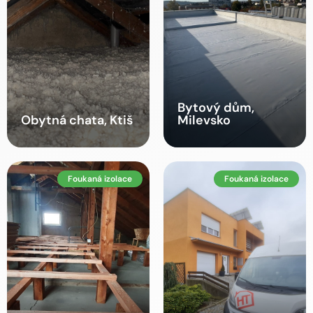
Bytový dům,
Obytná chata, Ktiš
Milevsko
Foukaná izolace
Foukaná izolace