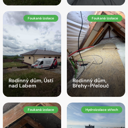
Foukaná izolace
Foukaná izolace
Rodinný dům, Ústí
Rodinný dům,
nad Labem
Břehy-Přelouč
Foukaná izolace
Hydroizolace střech