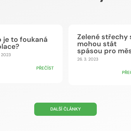
Zelené střechy 
 je to foukaná
mohou stát
olace?
spásou pro mě
4. 2023
26. 3. 2023
PŘEČÍST
PŘE
DALŠÍ ČLÁNKY