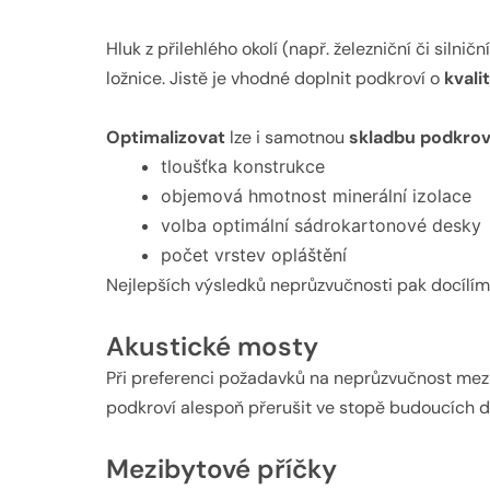
Hluk z přilehlého okolí (např. železniční či siln
ložnice. Jistě je vhodné doplnit podkroví o
kvali
Optimalizovat
lze i samotnou
skladbu podkrov
tloušťka konstrukce
objemová hmotnost minerální izolace
volba optimální sádrokartonové desky
počet vrstev opláštění
Nejlepších výsledků neprůzvučnosti pak docílíme
Akustické mosty
Při preferenci požadavků na neprůzvučnost mezi 
podkroví alespoň přerušit ve stopě budoucích dě
Mezibytové příčky