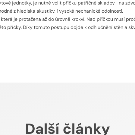
ytové jednotky, je nutné volit příčku patřičné skladby- na zd
dné z hlediska akustiky, i vysoké nechanické odolnosti.
která je protažena až do úrovně krokví. Nad příčkou musí pro
to příčky. Díky tomuto postupu dojde k odhlučnění stěn a skv
Další články