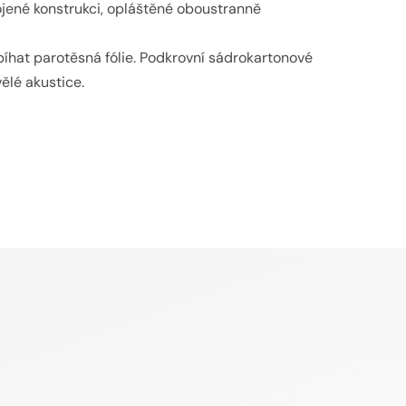
vojené konstrukci, opláštěné oboustranně
bíhat parotěsná fólie. Podkrovní sádrokartonové
ělé akustice.