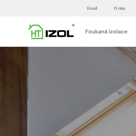
Úvod
Úvod
O nás
Foukaná izolace