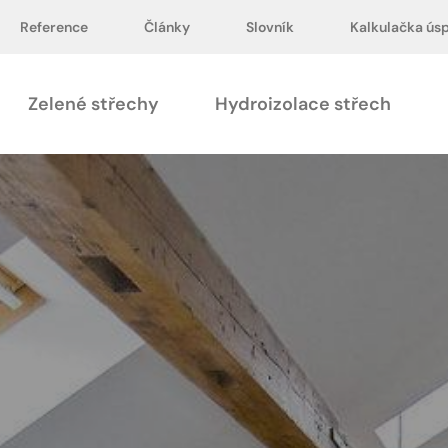
Služby
Reference
Kalkulačka úspor
Reference
Články
Slovník
Kalkulačka ús
Zelené střechy
Hydroizolace střech