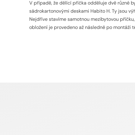
V případě, že dělící příčka odděluje dvě různé b
sádrokartonovými deskami Habito H. Ty jsou výho
Nejdříve stavíme samotnou mezibytovou příčku, 
obložení je provedeno až následně po montáži té