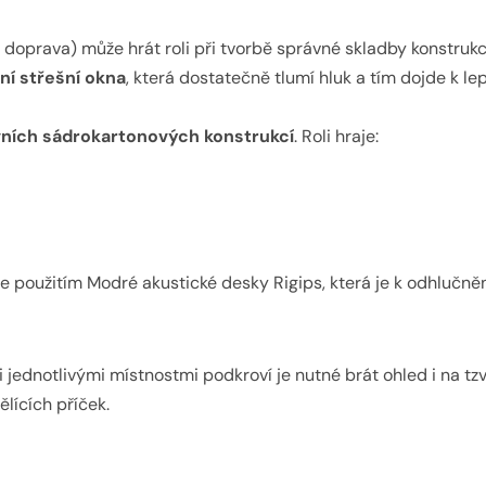
iční doprava) může hrát roli při tvorbě správné skladby konstruk
tní střešní okna
, která dostatečně tlumí hluk a tím dojde k l
ních sádrokartonových konstrukcí
. Roli hraje:
 použitím Modré akustické desky Rigips, která je k odhlučnění
jednotlivými místnostmi podkroví je nutné brát ohled i na tzv
lících příček.