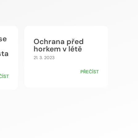
se
Ochrana před
horkem v létě
sta
21. 3. 2023
PŘEČÍST
ČÍST